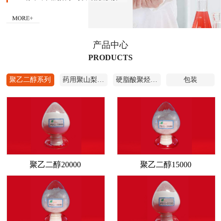
设计，沈阳鸿宇净化空调有限公司施
工。于2012年9月通过国家食品药品监
督管理局审批检查，颁发了《药品生
产许可证》。
产品中心
主要生产品种有医药级PEG—400、
PEG—1000、PEG—1500、PEG—
PRODUCTS
4000、PEG—6000、T—80、
S
—
40
酯
等。
聚乙二醇系列
药用聚山梨酯80
硬脂酸聚烃氧40酯
包装
公司拥有两条药用聚乙二醇生产线和
精制包装车间（十万级、万级和局部
百级），
年生产能力
5000
吨
。有着完
善的质量管理体系，具备设备先进、
功能齐全的质量检测系统，为客户提
供可靠的技术咨询和质量保障。
聚乙二醇20000
聚乙二醇15000